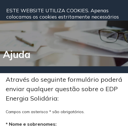
ESTE WEBSITE UTILIZA COOKIES. Apenas
EDP Energia Solidária
colocamos os cookies estritamente necessários
para que o website funcione corretamente ou
para lhe dar acesso a um serviço ou
funcionalidade que nos solicite expressamente.
Para obter mais informações acerca da
utilização de cookies pela Fundação EDP,
Ajuda
consulte a nossa
política de cookies
.
Através do seguinte formulário poderá
enviar qualquer questão sobre o EDP
Energia Solidária:
Campos com asterisco
*
são obrigatórios.
*
Nome e sobrenomes: